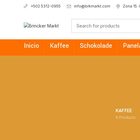
info@brkmarkt.com
Zona 15.
+502 5312-0955
Inicio
Kaffee
Schokolade
Panel
KAFFEE
6
Products