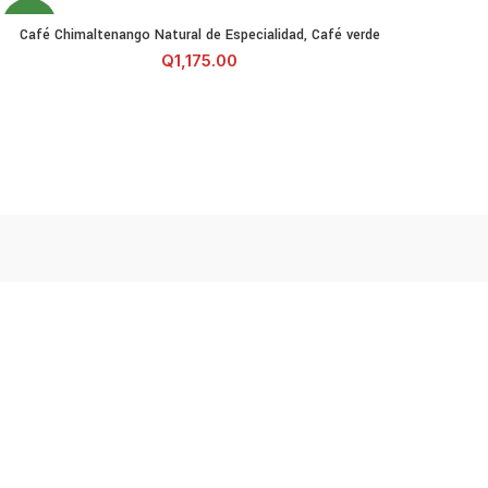
NEW
o 400g cantidad
Café Chimaltenango Natural de Especialidad, Café verde cantidad
Café Chimaltenango Natural de Especialidad, Café verde
AÑADIR AL CARRITO
Q
1,175.00