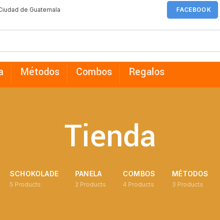
 Ciudad de Guatemala
FACEBOOK
a
Métodos
Combos
Regalos
Tienda
SCHOKOLADE
PANELA
COMBOS
MÉTODOS
5
Products
2
Products
4
Products
3
Products