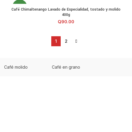
NEW
molido 400g cantidad
Café Chimaltenango Lavado de Especialidad, tostado y molid
Café Chimaltenango Lavado de Especialidad, tostado y molido
AÑADIR AL CARRITO
400g
Q
90.00
1
2
Café molido
Café en grano