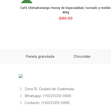
NEW
Café Chimaltenango Honey de Especialidad, tostado y 
Café Chimaltenango Honey de Especialidad, tostado y molido
AÑADIR AL CARRITO
400g
Q
90.00
Panela granulada
Chocolate
Zona 15. Ciudad de Guatemala
Whatsapp: (+502)5312-0995
Contacto: (+502)5312-0995