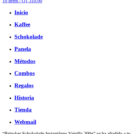
10
items
/
Q
1,310.00
Inicio
Kaffee
Schokolade
Panela
Métodos
Combos
Regalos
Historia
Tienda
Webmail
“Brincker Schokolade Instantáneo Vainilla 200g” se ha añadido a tu