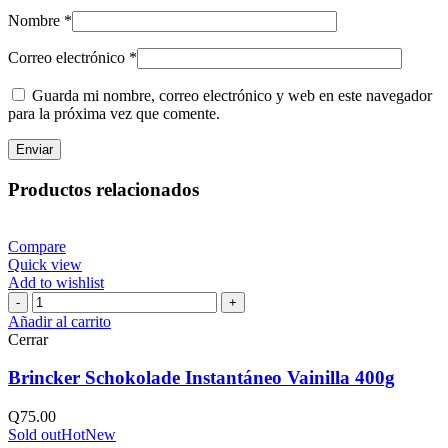
Nombre
*
Correo electrónico
*
Guarda mi nombre, correo electrónico y web en este navegador
para la próxima vez que comente.
Productos relacionados
Compare
Quick view
Add to wishlist
Brincker
Schokolade
Añadir al carrito
Instantáneo
Cerrar
Vainilla
400g
Brincker Schokolade Instantáneo Vainilla 400g
cantidad
Q
75.00
Sold out
Hot
New