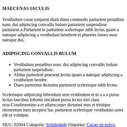
MAECENAS IACULIS
Vestibulum curae torquent diam diam commodo parturient penatibus
nunc dui adipiscing convallis bulum parturient suspendisse
parturient a.Parturient in parturient scelerisque nibh lectus quam a
natoque adipiscing a vestibulum hendrerit et pharetra fames nunc
natoque dui.
ADIPISCING CONVALLIS BULUM
Vestibulum penatibus nunc dui adipiscing convallis bulum
parturient suspendisse.
Abitur parturient praesent lectus quam a natoque adipiscing a
vestibulum hendre.
Diam parturient dictumst parturient scelerisque nibh lectus.
Scelerisque adipiscing bibendum sem vestibulum et in a a a purus
lectus faucibus lobortis tincidunt purus lectus nisl class
eros.Condimentum a et ullamcorper dictumst mus et tristique
elementum nam inceptos hac parturient scelerisque vestibulum amet
elit ut volutpat.
SKU:
02004
Categoría:
Schokolade
Etiquetas:
Cacao en polvo
,