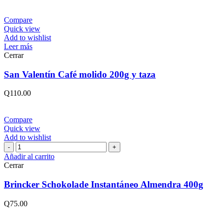
Compare
Quick view
Add to wishlist
Leer más
Cerrar
San Valentín Café molido 200g y taza
Q
110.00
Compare
Quick view
Add to wishlist
Brincker
Schokolade
Añadir al carrito
Instantáneo
Cerrar
Almendra
400g
Brincker Schokolade Instantáneo Almendra 400g
cantidad
Q
75.00