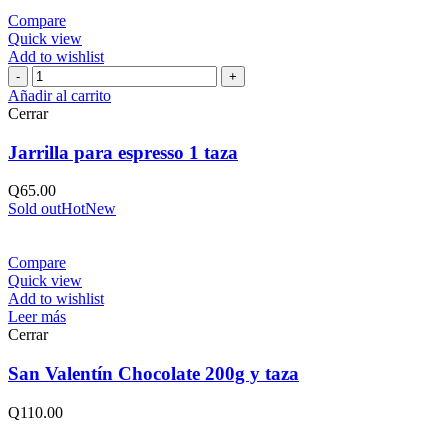
Compare
Quick view
Add to wishlist
Jarrilla
para
Añadir al carrito
espresso
Cerrar
1
taza
Jarrilla para espresso 1 taza
cantidad
Q
65.00
Sold out
Hot
New
Compare
Quick view
Add to wishlist
Leer más
Cerrar
San Valentín Chocolate 200g y taza
Q
110.00