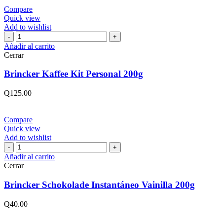
Compare
Quick view
Add to wishlist
Brincker
Kaffee
Añadir al carrito
Kit
Cerrar
Personal
200g
Brincker Kaffee Kit Personal 200g
cantidad
Q
125.00
Compare
Quick view
Add to wishlist
Brincker
Schokolade
Añadir al carrito
Instantáneo
Cerrar
Vainilla
200g
Brincker Schokolade Instantáneo Vainilla 200g
cantidad
Q
40.00