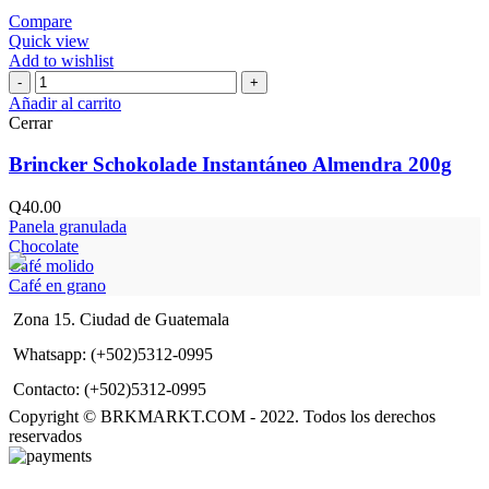
Compare
Quick view
Add to wishlist
Brincker
Schokolade
Añadir al carrito
Instantáneo
Cerrar
Almendra
200g
Brincker Schokolade Instantáneo Almendra 200g
cantidad
Q
40.00
Panela granulada
Chocolate
Café molido
Café en grano
Zona 15. Ciudad de Guatemala
Whatsapp: (+502)5312-0995
Contacto: (+502)5312-0995
Copyright © BRKMARKT.COM - 2022. Todos los derechos
reservados