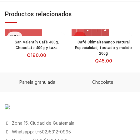
Productos relacionados
Café Chimaltenango Natural
SOLD
HOT
OUT
San Valentín Café 400g,
Café Chimaltenango Natural
Chocolate 400g y taza
Especialidad, tostado y molido
HOT
NEW
200g
Q
190.00
Q
45.00
NEW
Panela granulada
Chocolate
Zona 15. Ciudad de Guatemala
Whatsapp: (+502)5312-0995