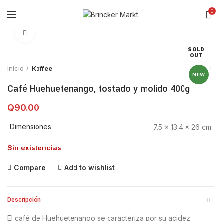
0
Click to enlarge
SOLD
OUT
Inicio
Kaffee
NEW
Café Huehuetenango, tostado y molido 400g
Q
90.00
Dimensiones
7.5 × 13.4 × 26 cm
Sin existencias
Compare
Add to wishlist
Descripción
El café de Huehuetenango se caracteriza por su acidez