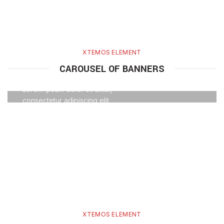
XTEMOS ELEMENT
HOVER STYLE
CAROUSEL OF BANNERS
BACKGROUND
Lorem ipsum dolor sit amet,
consectetur adipiscing elit.
XTEMOS ELEMENT