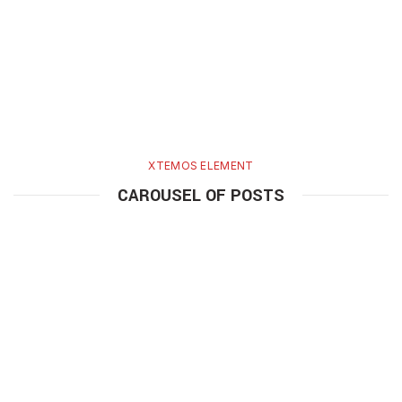
Q450.00.
Q385.00.
Q320.00.
Q260.0
XTEMOS ELEMENT
CAROUSEL OF POSTS