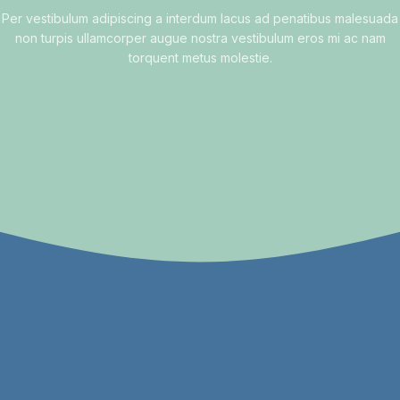
Per vestibulum adipiscing a interdum lacus ad penatibus malesuada
non turpis ullamcorper augue nostra vestibulum eros mi ac nam
torquent metus molestie.