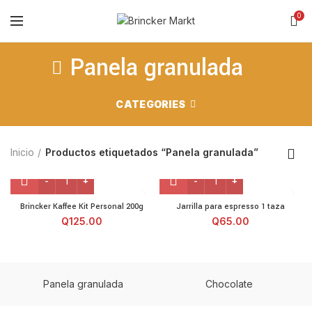
0
Panela granulada
CATEGORIES
Inicio
Productos etiquetados “Panela granulada”
Brincker Kaffee Kit Personal 200g cantidad
Jarrilla para espresso 1 ta
Brincker Kaffee Kit Personal 200g
Jarrilla para espresso 1 taza
Q
125.00
Q
65.00
Panela granulada
Chocolate